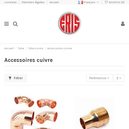
Livraison
Mentions légales
Accueil
Français
Wishlist (
0
)
Accueil
Tube
Tube cuivre
Accessoires cuivre
Accessoires cuivre
Filtrer
Pertinence
3