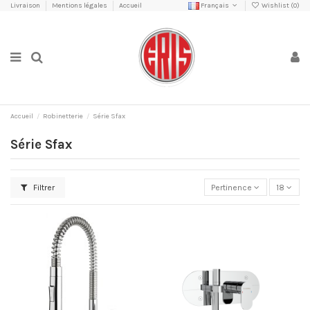
Livraison
Mentions légales
Accueil
Français
Wishlist (
0
)
Accueil
Robinetterie
Série Sfax
Série Sfax
Filtrer
Pertinence
18