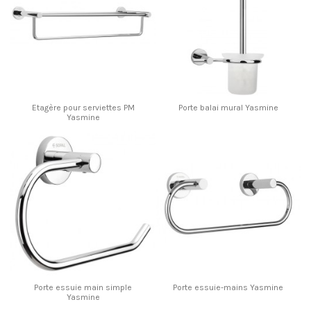
Etagère pour serviettes PM
Porte balai mural Yasmine
Yasmine
Porte essuie main simple
Porte essuie-mains Yasmine
Yasmine