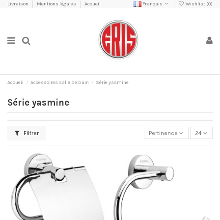
Livraison
Mentions légales
Accueil
Français
Wishlist (
0
)
Accueil
Accessoires salle de bain
Série yasmine
Série yasmine
Filtrer
Pertinence
24