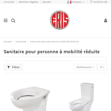
Livraison
Mentions légales
Accueil
Français
Wishlist (
0
)
Accueil
Sanitaire
Sanitaire pour personne à mobilité réduite
Sanitaire pour personne à mobilité réduite
Filtrer
Pertinence
11