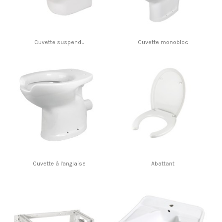
Cuvette suspendu
Cuvette monobloc
Cuvette à l'anglaise
Abattant