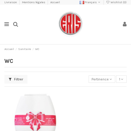
Livraison
Mentions légales
Accueil
Français
Wishlist (
0
)
Accueil
Sanitaire
WC
WC
Filtrer
Pertinence
1