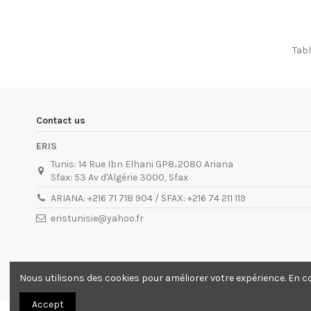
Tabl
Contact us
ERIS
Tunis: 14 Rue Ibn Elhani GP8،2080 Ariana
Sfax: 53 Av d'Algérie 3000, Sfax
ARIANA: +216 71 718 904 / SFAX: +216 74 211 119
eristunisie@yahoo.fr
Nous utilisons des cookies pour améliorer votre expérience. En c
Accept