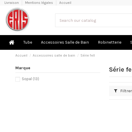
Livraison
Mentions légales
Accueil
Tube
Accessoires Salle de Bain
Robinetterie
Accueil
Accessoires salle de bain
Série fell
Marque
Série fe
Sopal
(13)
Filtrer