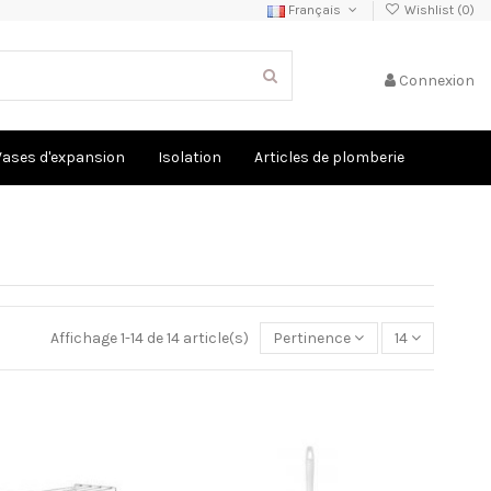
Français
Wishlist (
0
)
Connexion
Vases d'expansion
Isolation
Articles de plomberie
Affichage 1-14 de 14 article(s)
Pertinence
14